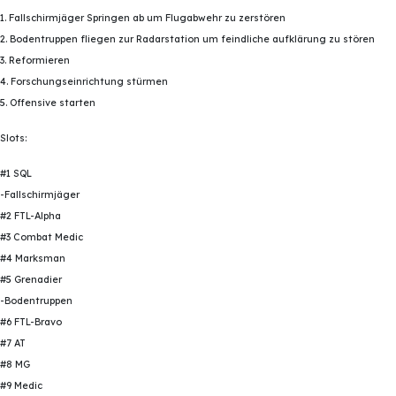
1. Fallschirmjäger Springen ab um Flugabwehr zu zerstören
2. Bodentruppen fliegen zur Radarstation um feindliche aufklärung zu stören
3. Reformieren
4. Forschungseinrichtung stürmen
5. Offensive starten
Slots:
#1 SQL
-Fallschirmjäger
#2 FTL-Alpha
#3 Combat Medic
#4 Marksman
#5 Grenadier
-Bodentruppen
#6 FTL-Bravo
#7 AT
#8 MG
#9 Medic