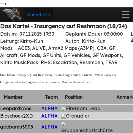
-->
Anmelden
Das Kartel - Insurgency auf Reshmaan (18/24)
Datum:
07.11.2015 19:30
Geplante Dauer:
03:00:00
Leitung:
Kirito-Kun
Autor:
Kirito-Kun
Mods:
ACE3, ALiVE, ArmA2 Maps (A3MP), CBA, GF
Aircraft, GF Mods, GF Units, GF Vehicles, GF Weapons,
Kirito MusicPack, RHS: Escalation, Reshmann, TFAR
Eine kleine Insurgency auf Reshmaan, diesmal sogar mit Einsatzziel. Wir müssen ein
Drogenkartel zerschlagen und einen unserer Männer da rausholen!
Member
Team
Position
Anmer
Leopard2A66
ALPHA
Fireteam Lead
Bioschock2XD
ALPHA
Grenadier
geobomb3005
ALPHA
Gruppenscharfschütze