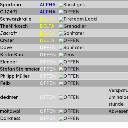
Spartana
ALPHA
Sonstiges
GJZ491
ALPHA
OFFEN
Schwarzkralle
DELTA
Fireteam Lead
TheMirkosch
DELTA
Grenadier
Jacraft
DELTA
Sanitäter
Cryser
DELTA
OFFEN
Dave
OFFEN
Sanitäter
Kirito-Kun
OFFEN
Zeus
Elenoar
OFFEN
OFFEN
Stefan Steinmeier
OFFEN
OFFEN
Philipp Müller
OFFEN
OFFEN
Felix
OFFEN
OFFEN
Verspät
dedmen
OFFEN
OFFEN
um halb
stunde
mohawpi
OFFEN
OFFEN
Abwese
Darkness
OFFEN
OFFEN