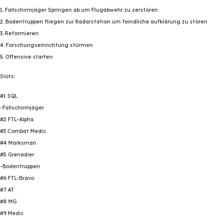
1. Fallschirmjäger Springen ab um Flugabwehr zu zerstören
2. Bodentruppen fliegen zur Radarstation um feindliche aufklärung zu stören
3. Reformieren
4. Forschungseinrichtung stürmen
5. Offensive starten
Slots:
#1 SQL
-Fallschirmjäger
#2 FTL-Alpha
#3 Combat Medic
#4 Marksman
#5 Grenadier
-Bodentruppen
#6 FTL-Bravo
#7 AT
#8 MG
#9 Medic