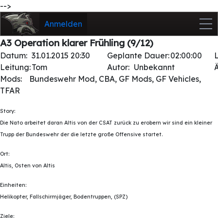
-->
Anmelden
A3 Operation klarer Frühling (9/12)
Datum:
31.01.2015 20:30
Geplante Dauer:
02:00:00
Leitung:
Tom
Autor:
Unbekannt
Mods:
Bundeswehr Mod, CBA, GF Mods, GF Vehicles,
TFAR
Story:
Die Nato arbeitet daran Altis von der CSAT zurück zu erobern wir sind ein kleiner
Trupp der Bundeswehr der die letzte große Offensive startet.
Ort:
Altis, Osten von Altis
Einheiten:
Helikopter, Fallschirmjäger, Bodentruppen, (SPZ)
Ziele: