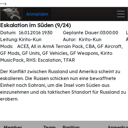
-->
Anmelden
Eskalation im Süden (9/24)
Datum:
16.01.2016 19:30
Geplante Dauer:
03:00:00
Leitung:
Kirito-Kun
Autor:
Kirito-Kun
Mods:
ACE3, All in ArmA Terrain Pack, CBA, GF Aircraft,
GF Mods, GF Units, GF Vehicles, GF Weapons, Kirito
MusicPack, RHS: Escalation, TFAR
Der Konflikt zwischen Russland und Amerika scheint zu
eskalieren. Die Russen schicken nun eine bewaffnete
Einheit nach Sahrani, um die Insel vom Süden aus
einzunehmen und als taktischen Standort für Russland zu
erobern.
Member
Team
Position
Anmerku