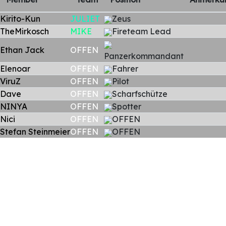
Kirito-Kun
JULIET
Zeus
TheMirkosch
MIKE
Fireteam Lead
Ethan Jack
OFFEN
Panzerkommandant
Elenoar
OFFEN
Fahrer
ViruZ
OFFEN
Pilot
Dave
OFFEN
Scharfschütze
NINYA
OFFEN
Spotter
Nici
OFFEN
OFFEN
Stefan Steinmeier
OFFEN
OFFEN