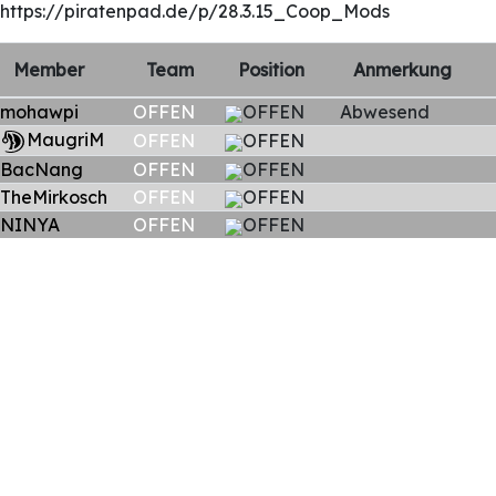
https://piratenpad.de/p/28.3.15_Coop_Mods
Member
Team
Position
Anmerkung
mohawpi
OFFEN
OFFEN
Abwesend
MaugriM
OFFEN
OFFEN
BacNang
OFFEN
OFFEN
TheMirkosch
OFFEN
OFFEN
NINYA
OFFEN
OFFEN