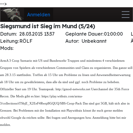
-->
Anmelden
Siegsmund ist Sieg im Mund (5/24)
Datum:
28.03.2015 13:37
Geplante Dauer:
01:00:00
Leitung:
RÖLF
Autor:
Unbekannt
Mods:
ArmA 3 Coop Szenario mit US und Bundeswehr Truppen und mindestens 4 verschiedenen
Gruppen von Spielern als verschiedenen Communities und Clans zu organisieren. Das ganze soll
am 28.3.15 stattfinden. Treffen ab 15 Uhr um Probleme zu lösen und Anwesendheitserwartung
ab 18 Uhr um zu gewährleistens, dass alle da sind und ggf. noch Probleme zu beheben.
Offizieller Start um 19 Uhr. Teamspeak: http://gmod-networks.net Userchannel der 35th Force
Recon. Die Mods gibt es hier: https://play.withsix.com/arma-
3/collections/tTSbjE_X2EeF4Rwqi8GQUQ/SBS-Coop-Pack Das sind gut 5GB, hält sich also in
Grenzen. Bei Problemen mit der Installation mit Playwithsix könnt ihr euch gerne melden
obwohl Google da reichen sollte. Bei fragen und Anregungen bzw. Anmeldung bitte bei mir
melden.