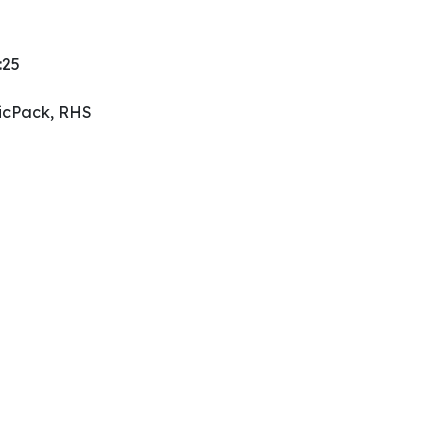
:25
sicPack, RHS
gen erfolgen.//