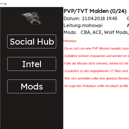
-->
PVP/TVT Malden (0/24)
Datum:
21.04.2018 19:45
Leitung:
mohawpi
A
Mods:
CBA, ACE, Wolf Mods, 
Social Hub
H
inweise
:
-Da es sich um eine PVP Mission handelt, ka
-Gefallene können respawnen und werden im wei
Intel
-Falls die Mission nicht voll wird, nehme ich mir
-Zusätzlich zu den angegebenen 17 Slots sind
-Wer sich anmeldet sollte eine gewisse Bereits
Mods
-Im zuge des Roleplays sollte ein player prof
//Die exakte Situation wird vor Missionsbegin 
[Intel: Squad YANKEE]