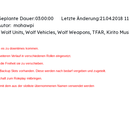
Geplante Dauer:
03:00:00
Letzte Änderung:
21.04.2018 11
utor:
mohawpi
Wolf Units, Wolf Vehicles, Wolf Weapons, TFAR, Kirito Mu
nn es zu downtimes kommen.
teren Verlauf in verschiedenen Rollen eingesetzt.
 die Freiheit sie zu verschieben.
 Backup Slots vorhanden. Diese werden nach bedarf vergeben und zugeteilt.
chaft zum Roleplay mitbringen.
ile mit dem aus der slotliste übernommenen Namen verwendet werden
in Form von Kurzfilmen/Intros bekannt gegeben, Slotauswahl sollte anhand der Slotbeschreibun