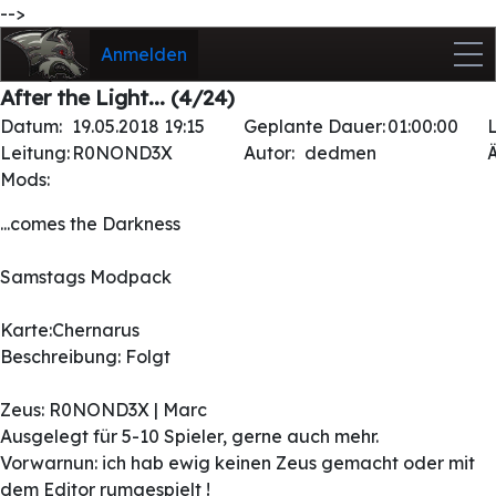
-->
Anmelden
After the Light... (4/24)
Datum:
19.05.2018 19:15
Geplante Dauer:
01:00:00
Leitung:
R0NOND3X
Autor:
dedmen
Mods:
...comes the Darkness
Samstags Modpack
Karte:Chernarus
Beschreibung: Folgt
Zeus: R0NOND3X | Marc
Ausgelegt für 5-10 Spieler, gerne auch mehr.
Vorwarnun: ich hab ewig keinen Zeus gemacht oder mit
dem Editor rumgespielt !