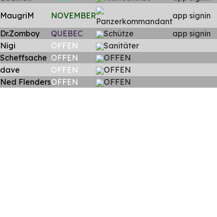
MaugriM
NOVEMBER
app signin
Panzerkommandant
Dr.Zomboy
QUEBEC
Schütze
app signin
Nigi
OFFEN
Sanitäter
Scheffsache
OFFEN
OFFEN
dave
OFFEN
OFFEN
Ned Flenders
OFFEN
OFFEN