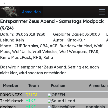
-->
Anmelden
Entspannter Zeus Abend - Samstags Modpack
(9/24)
Datum:
09.06.2018 19:30
Geplante Dauer:
03:00:00
Leitung:
Kein
Autor:
Kirito-Kun
Mods:
CUP Terrains, CBA, ACE, Bundeswehr Mod, Wolf
Mods, Wolf Units, Wolf Vehicles, Wolf Weapons, TFAR,
Kirito MusicPack, RHS, Ruha
Das wird n entspannter Zeus Abend. Setting etc. noch
nicht klar, wird spontan entschieden.
Member
Team
Position
Anmerkun
R0NOND3X
DELTA
OFFEN
TheMirkosch
MIKE
Squad Lead
dedmen
MIKE
Richtschütze
app signin