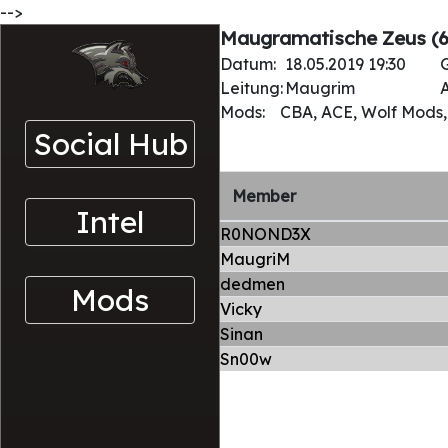
-->
Maugramatische Zeus (6
Datum:
18.05.2019 19:30
Leitung:
Maugrim
A
Mods:
CBA, ACE, Wolf Mods, 
Social Hub
Member
Intel
R0NOND3X
MaugriM
dedmen
Mods
Vicky
Sinan
Sn00w