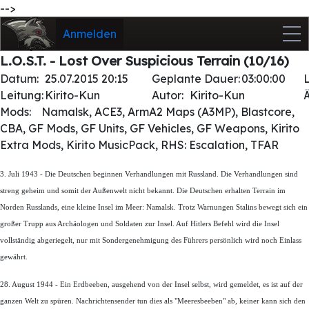
-->
Anmelden
L.O.S.T. - Lost Over Suspicious Terrain (10/16)
Datum:
25.07.2015 20:15
Geplante Dauer:
03:00:00
Leitung:
Kirito-Kun
Autor:
Kirito-Kun
Mods:
Namalsk, ACE3, ArmA2 Maps (A3MP), Blastcore,
CBA, GF Mods, GF Units, GF Vehicles, GF Weapons, Kirito
Extra Mods, Kirito MusicPack, RHS: Escalation, TFAR
3. Juli 1943 - Die Deutschen beginnen Verhandlungen mit Russland. Die Verhandlungen sind
streng geheim und somit der Außenwelt nicht bekannt. Die Deutschen erhalten Terrain im
Norden Russlands, eine kleine Insel im Meer: Namalsk. Trotz Warnungen Stalins bewegt sich ein
großer Trupp aus Archäologen und Soldaten zur Insel. Auf Hitlers Befehl wird die Insel
vollständig abgeriegelt, nur mit Sondergenehmigung des Führers persönlich wird noch Einlass
gewährt.
28. August 1944 - Ein Erdbeeben, ausgehend von der Insel selbst, wird gemeldet, es ist auf der
ganzen Welt zu spüren. Nachrichtensender tun dies als "Meeresbeeben" ab, keiner kann sich den