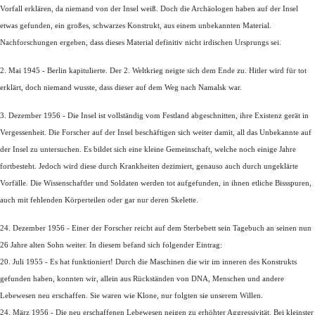
Vorfall erklären, da niemand von der Insel weiß. Doch die Archäologen haben auf der Insel
etwas gefunden, ein großes, schwarzes Konstrukt, aus einem unbekannten Material.
Nachforschungen ergeben, dass dieses Material definitiv nicht irdischen Ursprungs sei.
2. Mai 1945 - Berlin kapitulierte. Der 2. Weltkrieg neigte sich dem Ende zu. Hitler wird für tot
erklärt, doch niemand wusste, dass dieser auf dem Weg nach Namalsk war.
3. Dezember 1956 - Die Insel ist vollständig vom Festland abgeschnitten, ihre Existenz gerät in
Vergessenheit. Die Forscher auf der Insel beschäftigen sich weiter damit, all das Unbekannte auf
der Insel zu untersuchen. Es bildet sich eine kleine Gemeinschaft, welche noch einige Jahre
fortbesteht. Jedoch wird diese durch Krankheiten dezimiert, genauso auch durch ungeklärte
Vorfälle. Die Wissenschaftler und Soldaten werden tot aufgefunden, in ihnen etliche Bissspuren,
auch mit fehlenden Körperteilen oder gar nur deren Skelette.
24. Dezember 1956 - Einer der Forscher reicht auf dem Sterbebett sein Tagebuch an seinen nun
26 Jahre alten Sohn weiter. In diesem befand sich folgender Eintrag:
20. Juli 1955 - Es hat funktioniert! Durch die Maschinen die wir im inneren des Konstrukts
gefunden haben, konnten wir, allein aus Rückständen von DNA, Menschen und andere
Lebewesen neu erschaffen. Sie waren wie Klone, nur folgten sie unserem Willen.
24. März 1956 - Die neu erschaffenen Lebewesen neigen zu erhöhter Aggressivität. Bei kleinster