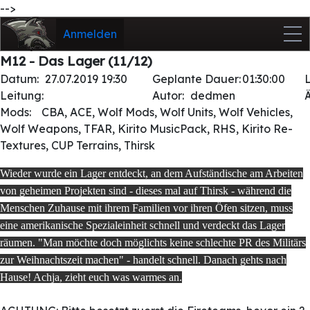
-->
Anmelden
M12 - Das Lager (11/12)
Datum:
27.07.2019 19:30
Geplante Dauer:
01:30:00
Leitung:
Autor:
dedmen
Mods:
CBA, ACE, Wolf Mods, Wolf Units, Wolf Vehicles,
Wolf Weapons, TFAR, Kirito MusicPack, RHS, Kirito Re-
Textures, CUP Terrains, Thirsk
Wieder wurde ein Lager entdeckt, an dem Aufständische am Arbeiten
von geheimen Projekten sind - dieses mal auf Thirsk - während die
Menschen Zuhause mit ihrem Familien vor ihren Öfen sitzen, muss
eine amerikanische Spezialeinheit schnell und verdeckt das Lager
räumen. "Man möchte doch möglichts keine schlechte PR des Militärs
zur Weihnachtszeit machen" - handelt schnell. Danach gehts nach
Hause! Achja, zieht euch was warmes an.