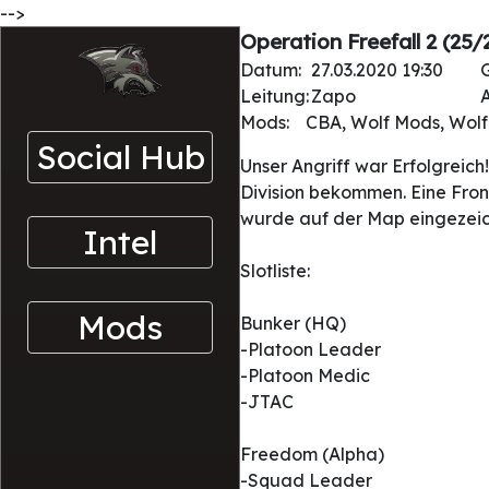
-->
Operation Freefall 2 (25/
Datum:
27.03.2020 19:30
Leitung:
Zapo
A
Mods:
CBA, Wolf Mods, Wolf 
Social Hub
Unser Angriff war Erfolgreic
Division bekommen. Eine Front
wurde auf der Map eingezeic
Intel
Slotliste:
Mods
Bunker (HQ)
-Platoon Leader
-Platoon Medic
-JTAC
Freedom (Alpha)
-Squad Leader