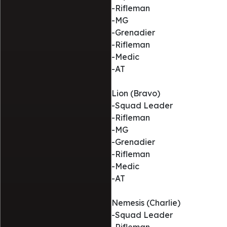
-Rifleman
-MG
-Grenadier
-Rifleman
-Medic
-AT
Lion (Bravo)
-Squad Leader
-Rifleman
-MG
-Grenadier
-Rifleman
-Medic
-AT
Nemesis (Charlie)
-Squad Leader