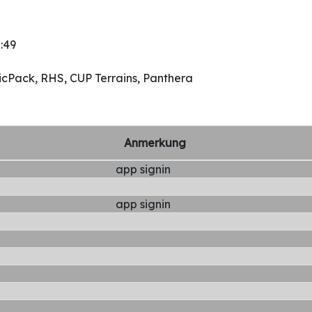
:49
sicPack, RHS, CUP Terrains, Panthera
Anmerkung
app signin
app signin