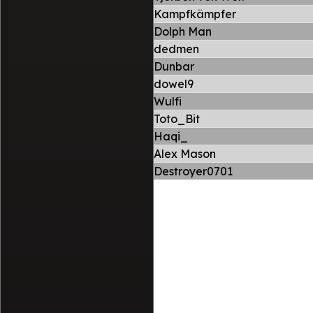
Kampfkämpfer
Dolph Man
dedmen
Dunbar
dowel9
Wulfi
Toto_Bit
Haqi_
Alex Mason
Destroyer0701