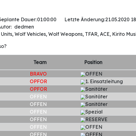
Geplante Dauer:
01:00:00
Letzte Änderung:
21.05.2020 18
utor:
dedmen
Units, Wolf Vehicles, Wolf Weapons, TFAR, ACE, Kirito Mu
so?
Team
Position
BRAVO
OFFEN
OPFOR
1. Einsatzleitung
OPFOR
Sanitäter
OFFEN
Sanitäter
OFFEN
Sanitäter
OFFEN
Spezial
OFFEN
RESERVE
OFFEN
OFFEN
OFFEN
OFFEN