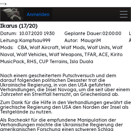
-->
Anmelden
Ikarus (17/20)
Datum:
10.07.2020 19:30
Geplante Dauer:
02:00:00
Leitung:
Kampfsau999
Autor:
MaugriM
Mods:
CBA, Wolf Aircraft, Wolf Mods, Wolf Units, Wolf
Naval, Wolf Vehicles, Wolf Weapons, TFAR, ACE, Kirito
MusicPack, RHS, CUP Terrains, Isla Duala
Nach einem gescheitertem Putschversuch und dem
darauf folgenden politischen Desaster trat die
Ukrainische Regierung, in von den USA geführten
Verhandlungen, die Insel Novoga, um die seit über einem
Jahrzehnt ein Streitfall herrscht, an Griechenland ab.
Zum Dank für die Hilfe in den Verhandlungen gewährt die
griechische Regierung den USA den Norden der Insel als
Testgelände zu nutzen.
Als Racheakt für die empfundene Manipulation der
Verhandlungen möchte die Ukrainische Regierung der
amerikanischen Forschung einen schweren Schlag