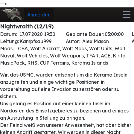
-->
Anmelden
Nightwraith (12/19)
Datum:
17.07.2020 19:30
Geplante Dauer:
03:00:00
Leitung:
Kampfsau999
Autor:
Alex Mason
Mods:
CBA, Wolf Aircraft, Wolf Mods, Wolf Units, Wolf
Naval, Wolf Vehicles, Wolf Weapons, TFAR, ACE, Kirito
MusicPack, RHS, CUP Terrains, Kerama Islands
Wir, das USMC, wurden entsandt um die Kerama Inseln
anzugreifen und einige wichtige Positionen in
vorbereitung auf eine Invasion zu zerstören oder zu
sichern.
Uns gelang es Position auf einer kleinen Insel im
Nordosten des Einsatzgebietes zu beziehen und einiges
an Ausrüstung in Stellung zu bringen.
Der Feind weiß von unserer Anwesenheit, hat aber bisher
keinen Angriff gestartet. Wir werden in dieser Nacht