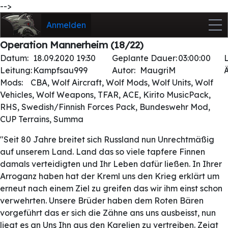
-->
Anmelden
Operation Mannerheim (18/22)
Datum:
18.09.2020 19:30
Geplante Dauer:
03:00:00
Leitung:
Kampfsau999
Autor:
MaugriM
Mods:
CBA, Wolf Aircraft, Wolf Mods, Wolf Units, Wolf
Vehicles, Wolf Weapons, TFAR, ACE, Kirito MusicPack,
RHS, Swedish/Finnish Forces Pack, Bundeswehr Mod,
CUP Terrains, Summa
"Seit 80 Jahre breitet sich Russland nun Unrechtmäßig
auf unserem Land. Land das so viele tapfere Finnen
damals verteidigten und Ihr Leben dafür ließen. In Ihrer
Arroganz haben hat der Kreml uns den Krieg erklärt um
erneut nach einem Ziel zu greifen das wir ihm einst schon
verwehrten. Unsere Brüder haben dem Roten Bären
vorgeführt das er sich die Zähne ans uns ausbeisst, nun
liegt es an Uns Ihn aus den Karelien zu vertreiben. Zeigt