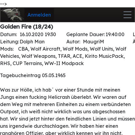
-->
Anmelden
Golden Fire (18/24)
Datum:
16.10.2020 19:30
Geplante Dauer:
19:40:00
Leitung:
Dolph Man
Autor:
MaugriM
Mods:
CBA, Wolf Aircraft, Wolf Mods, Wolf Units, Wolf
Vehicles, Wolf Weapons, TFAR, ACE, Kirito MusicPack,
RHS, CUP Terrains, WW-II Modpack
Tagebucheintrag 05.05.1965
Was zur Hölle, ich hab´ vor einer Stunde mit meinen
Jungs einen fucking Helicrash überlebt. Wir waren auf
dem Weg mit mehreren Einheiten zu einem verbündeten
Outpost, ich weiß nicht wirklich was uns abgeschossen
hat. Wir sind jetzt hinter den feindlichen Linien und müssen
uns irgendwie durchschlagen. Wir haben hier einen
ranghören Offizier, aber wirklich kennen wir ihn nicht.