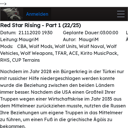
-->
Anmelden
Red Star Rising - Part 1 (22/25)
Datum:
21.11.2020 19:30
Geplante Dauer:
03:00:00
Leitung:
MaugriM
Autor:
MaugriM
Mods:
CBA, Wolf Mods, Wolf Units, Wolf Naval, Wolf
Vehicles, Wolf Weapons, TFAR, ACE, Kirito MusicPack,
RHS, CUP Terrains
Nachdem im Jahr 2028 ein Bürgerkrieg in der Türkei nur
mit russicher Hilfe niedergeschlagen werden konnte
wurde die Beziehung zwischen den beiden Ländern
immer besser. Nachdem die USA einen Großteil Ihrer
Truppen wegen einer Wirtschaftskrise im Jahr 2035 aus
dem Mittelmeer zurückziehen musste, nutzten die Russen
Ihre Beziehungen um eigene Truppen in das Mittelmeer
zu führen, um einen Fuß in die griechische Ägäis zu
bekommen.