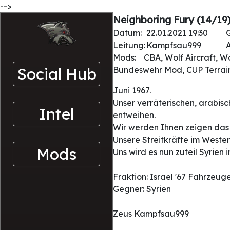
-->
Neighboring Fury (14/19
Datum:
22.01.2021 19:30
Leitung:
Kampfsau999
A
Mods:
CBA, Wolf Aircraft, W
Social Hub
Bundeswehr Mod, CUP Terra
Juni 1967.
Unser verräterischen, arabis
Intel
entweihen.
Wir werden Ihnen zeigen das w
Unsere Streitkräfte im Weste
Mods
Uns wird es nun zuteil Syrien
Fraktion: Israel '67 Fahrzeuge
Gegner: Syrien
Zeus Kampfsau999