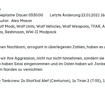
)
Geplante Dauer:
03:30:00
Letzte Änderung:
22.01.2021 16
utor:
Alex Mason
olf Mods, Wolf Units, Wolf Vehicles, Wolf Weapons, TFAR, 
ins, Reshmaan, WW-II Modpack
chen Nachbarn, arrogant in überlegenen Zahlen, haben es 
ir ihre Aggression, nicht nur nicht hinnehmen, sondern si
n haben Sinai eingenommen und im Osten haben wir Jordan
 im Norden zu vernichten.
 Tankcrew: 2x Shot'kal Alef (Centurion), 1x Tiran 2 (T-55),