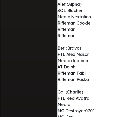
Alef (Alpha)
SQL Blücher
Medic Nextalion
Rifleman Cookie
Rifleman
Rifleman
Bet (Bravo)
FTL Alex Mason
Medic dedmen
AT Dolph
Rifleman Fabi
Rifleman Paska
Gal (Charlie)
FTL Red Avatra
Medic
MG Destroyer0701