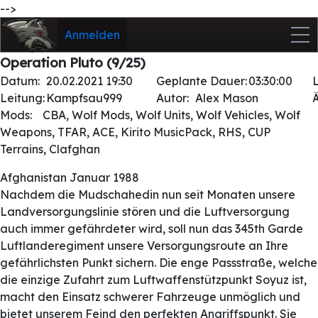
-->
Anmelden
Operation Pluto (9/25)
Datum:
20.02.2021 19:30
Geplante Dauer:
03:30:00
Leitung:
Kampfsau999
Autor:
Alex Mason
Mods:
CBA, Wolf Mods, Wolf Units, Wolf Vehicles, Wolf
Weapons, TFAR, ACE, Kirito MusicPack, RHS, CUP
Terrains, Clafghan
Afghanistan Januar 1988
Nachdem die Mudschahedin nun seit Monaten unsere
Landversorgungslinie stören und die Luftversorgung
auch immer gefährdeter wird, soll nun das 345th Garde
Luftlanderegiment unsere Versorgungsroute an Ihre
gefährlichsten Punkt sichern. Die enge Passstraße, welche
die einzige Zufahrt zum Luftwaffenstützpunkt Soyuz ist,
macht den Einsatz schwerer Fahrzeuge unmöglich und
bietet unserem Feind den perfekten Angriffspunkt. Sie