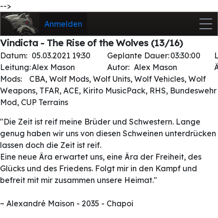
-->
Anmelden
Vindicta - The Rise of the Wolves (13/16)
Datum:
05.03.2021 19:30
Geplante Dauer:
03:30:00
Leitung:
Alex Mason
Autor:
Alex Mason
Mods:
CBA, Wolf Mods, Wolf Units, Wolf Vehicles, Wolf
Weapons, TFAR, ACE, Kirito MusicPack, RHS, Bundeswehr
Mod, CUP Terrains
"Die Zeit ist reif meine Brüder und Schwestern. Lange
genug haben wir uns von diesen Schweinen unterdrücken
lassen doch die Zeit ist reif.
Eine neue Ära erwartet uns, eine Ära der Freiheit, des
Glücks und des Friedens. Folgt mir in den Kampf und
befreit mit mir zusammen unsere Heimat."
~ Alexandré Maison - 2035 - Chapoi