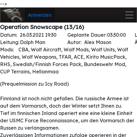
-->
Anmelden
Operation Snowscape (13/16)
Datum:
26.03.2021 19:30
Geplante Dauer:
03:30:00
Leitung:
Dolph Man
Autor:
Alex Mason
Mods:
CBA, Wolf Aircraft, Wolf Mods, Wolf Units, Wolf
Vehicles, Wolf Weapons, TFAR, ACE, Kirito MusicPack,
RHS, Swedish/Finnish Forces Pack, Bundeswehr Mod,
CUP Terrains, Hellanmaa
(Prequelmission zu Icy Road)
Finnland ist noch nicht gefallen. Die russische Armee ist
auf dem Vormarsch, doch der Winter setzt Ihnen zu.
Tief im finnischen Inland operiert eine eine kleine Einheit
der USMC Force Reconnaissance, um den Vormarsch der
Russen zu verlangsamen.
Zuverlässigen Informationen zufolge operieren in der