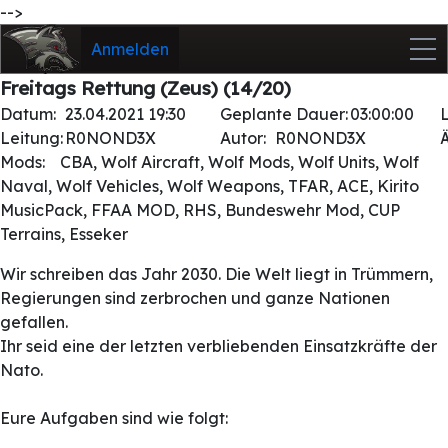
-->
Anmelden
Freitags Rettung (Zeus) (14/20)
Datum:
23.04.2021 19:30
Geplante Dauer:
03:00:00
Leitung:
R0NOND3X
Autor:
R0NOND3X
Mods:
CBA, Wolf Aircraft, Wolf Mods, Wolf Units, Wolf
Naval, Wolf Vehicles, Wolf Weapons, TFAR, ACE, Kirito
MusicPack, FFAA MOD, RHS, Bundeswehr Mod, CUP
Terrains, Esseker
Wir schreiben das Jahr 2030. Die Welt liegt in Trümmern,
Regierungen sind zerbrochen und ganze Nationen
gefallen.
Ihr seid eine der letzten verbliebenden Einsatzkräfte der
Nato.
Eure Aufgaben sind wie folgt: