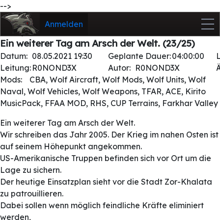
-->
Anmelden
Ein weiterer Tag am Arsch der Welt. (23/25)
Datum:
08.05.2021 19:30
Geplante Dauer:
04:00:00
Leitung:
R0NOND3X
Autor:
R0NOND3X
Mods:
CBA, Wolf Aircraft, Wolf Mods, Wolf Units, Wolf
Naval, Wolf Vehicles, Wolf Weapons, TFAR, ACE, Kirito
MusicPack, FFAA MOD, RHS, CUP Terrains, Farkhar Valley
Ein weiterer Tag am Arsch der Welt.
Wir schreiben das Jahr 2005. Der Krieg im nahen Osten ist
auf seinem Höhepunkt angekommen.
US-Amerikanische Truppen befinden sich vor Ort um die
Lage zu sichern.
Der heutige Einsatzplan sieht vor die Stadt Zor-Khalata
zu patrouillieren.
Dabei sollen wenn möglich feindliche Kräfte eliminiert
werden,