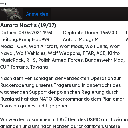
-->
Anmelden
Aurora Noctis (19/17)
Datum:
04.06.2021 19:30
Geplante Dauer:
16:39:00
Leitung:
Kampfsau999
Autor:
MaugriM
Mods:
CBA, Wolf Aircraft, Wolf Mods, Wolf Units, Wolf
Naval, Wolf Vehicles, Wolf Weapons, TFAR, ACE, Kirito
MusicPack, RHS, Polish Armed Forces, Bundeswehr Mod,
CUP Terrains, Taviana
Nach dem Fehlschlagen der verdeckten Operation zur
Rückeroberung unseres Trägers und in anbetracht des
wachsenden Support der polnischen Regierung durch
Russland hat das NATO Oberkommando dem Plan einer
Invasion grünes Licht gegeben.
Wir werden zusammen mit Kräften des USMC auf Taviana
anlanden und uns nach Norden durchkämpfen. Unsere