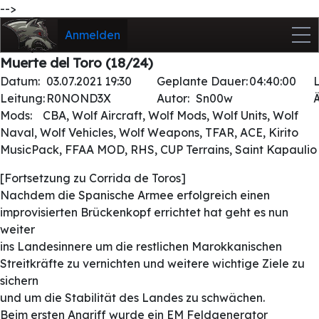
-->
Anmelden
Muerte del Toro (18/24)
Datum:
03.07.2021 19:30
Geplante Dauer:
04:40:00
Leitung:
R0NOND3X
Autor:
Sn00w
Mods:
CBA, Wolf Aircraft, Wolf Mods, Wolf Units, Wolf
Naval, Wolf Vehicles, Wolf Weapons, TFAR, ACE, Kirito
MusicPack, FFAA MOD, RHS, CUP Terrains, Saint Kapaulio
[Fortsetzung zu Corrida de Toros]
Nachdem die Spanische Armee erfolgreich einen
improvisierten Brückenkopf errichtet hat geht es nun
weiter
ins Landesinnere um die restlichen Marokkanischen
Streitkräfte zu vernichten und weitere wichtige Ziele zu
sichern
und um die Stabilität des Landes zu schwächen.
Beim ersten Angriff wurde ein EM Feldgenerator