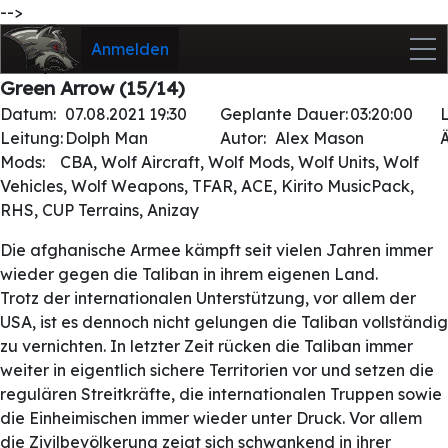
-->
Anmelden
Green Arrow (15/14)
Datum:
07.08.2021 19:30
Geplante Dauer:
03:20:00
Leitung:
Dolph Man
Autor:
Alex Mason
Mods:
CBA, Wolf Aircraft, Wolf Mods, Wolf Units, Wolf
Vehicles, Wolf Weapons, TFAR, ACE, Kirito MusicPack,
RHS, CUP Terrains, Anizay
Die afghanische Armee kämpft seit vielen Jahren immer
wieder gegen die Taliban in ihrem eigenen Land.
Trotz der internationalen Unterstützung, vor allem der
USA, ist es dennoch nicht gelungen die Taliban vollständig
zu vernichten. In letzter Zeit rücken die Taliban immer
weiter in eigentlich sichere Territorien vor und setzen die
regulären Streitkräfte, die internationalen Truppen sowie
die Einheimischen immer wieder unter Druck. Vor allem
die Zivilbevölkerung zeigt sich schwankend in ihrer