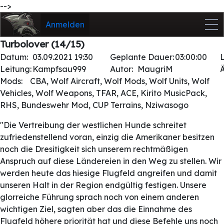
-->
Anmelden
Turbolover (14/15)
Datum:
03.09.2021 19:30
Geplante Dauer:
03:00:00
Leitung:
Kampfsau999
Autor:
MaugriM
Mods:
CBA, Wolf Aircraft, Wolf Mods, Wolf Units, Wolf
Vehicles, Wolf Weapons, TFAR, ACE, Kirito MusicPack,
RHS, Bundeswehr Mod, CUP Terrains, Nziwasogo
"Die Vertreibung der westlichen Hunde schreitet
zufriedenstellend voran, einzig die Amerikaner besitzen
noch die Dresitigkeit sich unserem rechtmäßigen
Anspruch auf diese Ländereien in den Weg zu stellen. Wir
werden heute das hiesige Flugfeld angreifen und damit
unseren Halt in der Region endgültig festigen. Unsere
glorreiche Führung sprach noch von einem anderen
wichtigen Ziel, sagten aber das die Einnahme des
Flugfeld höhere priorität hat und diese Befehle uns noch