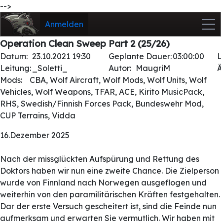
-->
Anmelden
Operation Clean Sweep Part 2 (25/26)
Datum:
23.10.2021 19:30
Geplante Dauer:
03:00:00
Leitung:
_Soletti_
Autor:
MaugriM
Mods:
CBA, Wolf Aircraft, Wolf Mods, Wolf Units, Wolf
Vehicles, Wolf Weapons, TFAR, ACE, Kirito MusicPack,
RHS, Swedish/Finnish Forces Pack, Bundeswehr Mod,
CUP Terrains, Vidda
16.Dezember 2025
Nach der missglückten Aufspürung und Rettung des
Doktors haben wir nun eine zweite Chance. Die Zielperson
wurde von Finnland nach Norwegen ausgeflogen und
weiterhin von den paramilitärischen Kräften festgehalten.
Dar der erste Versuch gescheitert ist, sind die Feinde nun
aufmerksam und erwarten Sie vermutlich. Wir haben mit