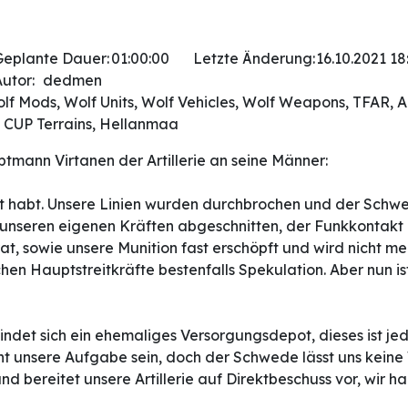
Geplante Dauer:
01:00:00
Letzte Änderung:
16.10.2021 18
utor:
dedmen
olf Mods, Wolf Units, Wolf Vehicles, Wolf Weapons, TFAR, A
, CUP Terrains, Hellanmaa
tmann Virtanen der Artillerie an seine Männer:
hört habt. Unsere Linien wurden durchbrochen und der Schw
n unseren eigenen Kräften abgeschnitten, der Funkkontak
rat, sowie unsere Munition fast erschöpft und wird nicht me
chen Hauptstreitkräfte bestenfalls Spekulation. Aber nun i
ndet sich ein ehemaliges Versorgungsdepot, dieses ist jedo
nicht unsere Aufgabe sein, doch der Schwede lässt uns keine
 bereitet unsere Artillerie auf Direktbeschuss vor, wir hab