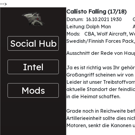
-->
Callisto Falling (17/18)
Datum:
16.10.2021 19:30
Leitung:
Dolph Man
A
Mods:
CBA, Wolf Aircraft, W
Social Hub
Swedish/Finnish Forces Pack
Ausschnitt der Rede von Haup
Intel
Ja es ist richtig was Ihr ge
Großangriff scheinen wir vo
Leider ist unser Treibstoffvor
Mods
aktuelle Standort der feindli
in die Heimat schaffen.
Grade noch in Reichweite befi
Artillerieeinheit sollte dies 
Motoren, senkt die Kanonen und