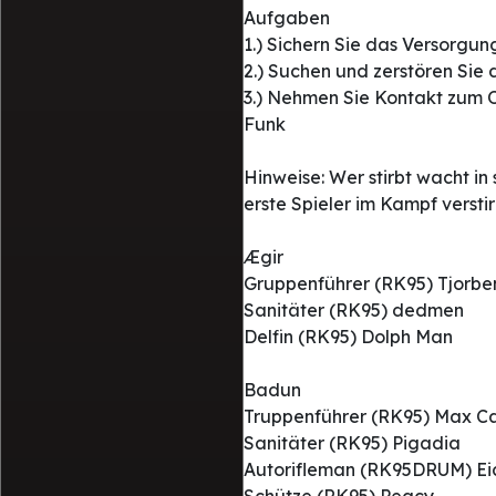
Aufgaben
1.) Sichern Sie das Versorg
2.) Suchen und zerstören Sie
3.) Nehmen Sie Kontakt zum O
Funk
Hinweise: Wer stirbt wacht i
erste Spieler im Kampf verstir
Ægir
Gruppenführer (RK95) Tjorbe
Sanitäter (RK95) dedmen
Delfin (RK95) Dolph Man
Badun
Truppenführer (RK95) Max Ca
Sanitäter (RK95) Pigadia
Autorifleman (RK95DRUM) Ei