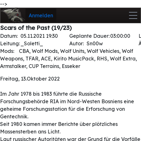
-->
Anmelden
Scars of the Past (19/23)
Datum:
05.11.2021 19:30
Geplante Dauer:
03:00:00
Leitung:
_Soletti_
Autor:
Sn00w
Mods:
CBA, Wolf Mods, Wolf Units, Wolf Vehicles, Wolf
Weapons, TFAR, ACE, Kirito MusicPack, RHS, Wolf Extra,
Armstalker, CUP Terrains, Esseker
Freitag, 13.Oktober 2022
Im Jahr 1978 bis 1983 führte die Russische
Forschungsbehörde RIA im Nord-Westen Bosniens eine
geheime Forschungsstation für die Erforschung von
Gentechnik.
Seit 1980 kamen immer Berichte über plötzliches
Massensterben ans Licht.
Laut russischer Autoritäten war der Grund für die Vorfälle