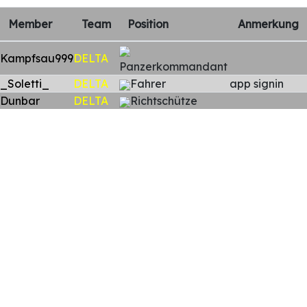
Member
Team
Position
Anmerkung
Kampfsau999
DELTA
Panzerkommandant
_Soletti_
DELTA
Fahrer
app signin
Dunbar
DELTA
Richtschütze