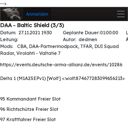
-->
Anmelden
DAA - Baltic Shield (3/3)
Datum:
27.11.2021 19:30
Geplante Dauer:
01:00:00
Leitung:
Autor:
dedmen
Mods:
CBA, DAA-Partnermodpack, TFAR, DUI Squad
Radar, Virolahti - Valtatie 7
https://events.deutsche-arma-allianz.de/events/10286
Delta 1 (M1A2SEPv1) [Wolf] <:wolf:874677283099656213>
95 Kommandant Freier Slot
96 Richtschütze Freier Slot
97 Kraftfahrer Freier Slot