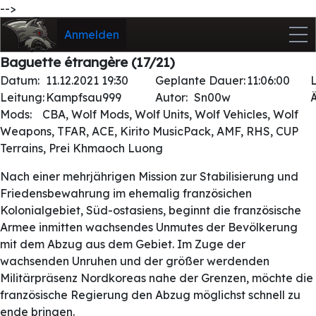
-->
Anmelden
Baguette étrangère (17/21)
Datum:
11.12.2021 19:30
Geplante Dauer:
11:06:00
Leitung:
Kampfsau999
Autor:
Sn00w
Mods:
CBA, Wolf Mods, Wolf Units, Wolf Vehicles, Wolf
Weapons, TFAR, ACE, Kirito MusicPack, AMF, RHS, CUP
Terrains, Prei Khmaoch Luong
Nach einer mehrjährigen Mission zur Stabilisierung und
Friedensbewahrung im ehemalig französichen
Kolonialgebiet, Süd-ostasiens, beginnt die französische
Armee inmitten wachsendes Unmutes der Bevölkerung
mit dem Abzug aus dem Gebiet. Im Zuge der
wachsenden Unruhen und der größer werdenden
Militärpräsenz Nordkoreas nahe der Grenzen, möchte die
französische Regierung den Abzug möglichst schnell zu
ende bringen.