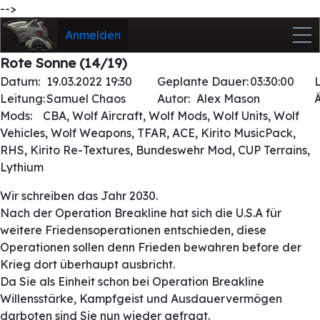
-->
Anmelden
Rote Sonne (14/19)
Datum:
19.03.2022 19:30
Geplante Dauer:
03:30:00
Leitung:
Samuel Chaos
Autor:
Alex Mason
Mods:
CBA, Wolf Aircraft, Wolf Mods, Wolf Units, Wolf
Vehicles, Wolf Weapons, TFAR, ACE, Kirito MusicPack,
RHS, Kirito Re-Textures, Bundeswehr Mod, CUP Terrains,
Lythium
Wir schreiben das Jahr 2030.
Nach der Operation Breakline hat sich die U.S.A für
weitere Friedensoperationen entschieden, diese
Operationen sollen denn Frieden bewahren before der
Krieg dort überhaupt ausbricht.
Da Sie als Einheit schon bei Operation Breakline
Willensstärke, Kampfgeist und Ausdauervermögen
darboten sind Sie nun wieder gefragt.