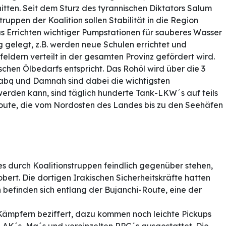
ten. Seit dem Sturz des tyrannischen Diktators Salum
uppen der Koalition sollen Stabilität in die Region
s Errichten wichtiger Pumpstationen für sauberes Wasser
 gelegt, z.B. werden neue Schulen errichtet und
eldern verteilt in der gesamten Provinz gefördert wird.
chen Ölbedarfs entspricht. Das Rohöl wird über die 3
Nabq und Damnah sind dabei die wichtigsten
werden kann, sind täglich hunderte Tank-LKW´s auf teils
-Route, die vom Nordosten des Landes bis zu den Seehäfen
es durch Koalitionstruppen feindlich gegenüber stehen,
bert. Die dortigen Irakischen Sicherheitskräfte hatten
befinden sich entlang der Bujanchi-Route, eine der
 Kämpfern beziffert, dazu kommen noch leichte Pickups