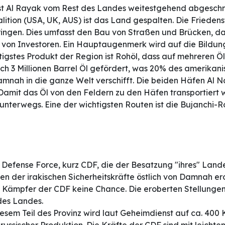
t Al Rayak vom Rest des Landes weitestgehend abgeschnit
tion (USA, UK, AUS) ist das Land gespalten. Die Friedenstr
ingen. Dies umfasst den Bau von Straßen und Brücken, da
 von Investoren. Ein Hauptaugenmerk wird auf die Bildung
igstes Produkt der Region ist Rohöl, dass auf mehreren Ölf
h 3 Millionen Barrel Öl gefördert, was 20% des amerikanis
mnah in die ganze Welt verschifft. Die beiden Häfen Al 
Damit das Öl von den Feldern zu den Häfen transportiert 
 unterwegs. Eine der wichtigsten Routen ist die Bujanchi
 Defense Force, kurz CDF, die der Besatzung "ihres" Land
en der irakischen Sicherheitskräfte östlich von Damnah ero
Kämpfer der CDF keine Chance. Die eroberten Stellungen 
des Landes.
iesem Teil des Provinz wird laut Geheimdienst auf ca. 400