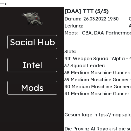
-->
[DAA] TTT (5/5)
Datum:
26.03.2022 19:30
Leitung:
A
Mods:
CBA, DAA-Partnermo
Social Hub
Slots:
4th Weapon Squad "Alpha - 
Intel
37 Squad Leader:
38 Medium Maschine Gunner
39 Medium Maschine Gunner -
Mods
40 Medium Maschine Gunner
41 Medium Maschine Gunner -
Gesamtlage: https://maps.p
Die Provinz Al Rayak ist die 