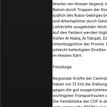
Westen am Wasser liegend, is
Balum durch Truppen der Koali
südlich des Ruba-Gebirges br
und Arbeitsplätze durch Geld
Lehrkräfte ausgebildet. Wicht
Auf den Feldern werden täglic
Häfen Al Nabq, Al Tabqah, Da
Umschlagplätze der Provinz. 
schlecht befestigten Straßen
im Westen führt.
Feindlage
Regionale Kräfte der Central
haben vor 72 Std die Stellung
gegen die gut ausgerüsteten 
wichtigsten Transportrouten 
Die Feindstärke der CDF in d