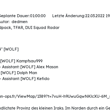
Geplante Dauer:
01:00:00
Letzte Änderung:
22.03.2022 19
utor:
dedmen
dpack, TFAR, DUI Squad Radar
4" [WOLF]
: [WOLF] Kampfsau999
 Assistant: [WOLF] Alex Mason
: [WOLF] Dolph Man
 Assistant: [WOLF] Kefido
lan-ops.fr/ViewMap/1389?t=7vuH-h9UwuGqwNKlcXU-6M_nI
südlichste Provinz des kleinen Iraks. Im Norden durch ein