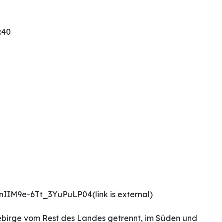
:40
IM9e-6Tt_3YuPuLP04(link is external)
 Gebirge vom Rest des Landes getrennt, im Süden und