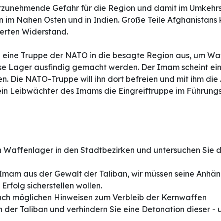
stzunehmende Gefahr für die Region und damit im Umkehrsc
im Nahen Osten und in Indien. Große Teile Afghanistans k
tterten Widerstand.
 eine Truppe der NATO in die besagte Region aus, um Waff
se Lager ausfindig gemacht werden. Der Imam scheint ein e
n. Die NATO-Truppe will ihn dort befreien und mit ihm di
in Leibwächter des Imams die Eingreiftruppe im Führung
en Waffenlager in den Stadtbezirken und untersuchen Sie 
en Imam aus der Gewalt der Taliban, wir müssen seine Anhä
 Erfolg sicherstellen wollen.
ach möglichen Hinweisen zum Verbleib der Kernwaffen
n der Taliban und verhindern Sie eine Detonation dieser - 