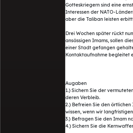
Gotteskriegern sind eine ern
Interessen der NATO-Ländern 
aber die Taliban leisten erbi
Drei Wochen später rückt nun
ansässigen Imams, sollen die
einer Stadt gefangen gehalte
Kontaktaufnahme begleitet e
Augaben
1.) Sichern Sie der vermutet
deren Verbleib.
2.) Befreien Sie den örtlich
wissen, wenn wir langfristigen
3.) Befragen Sie den Imam n
4.) Sichern Sie die Kernwaffe