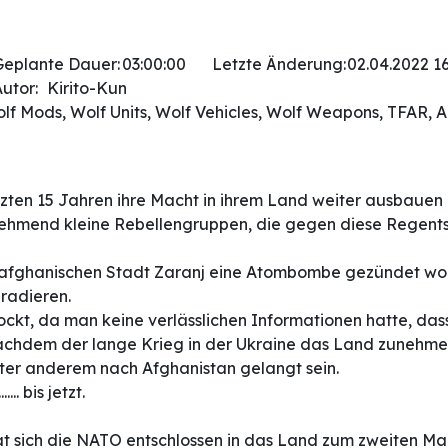
Geplante Dauer:
03:00:00
Letzte Änderung:
02.04.2022 16
utor:
Kirito-Kun
olf Mods, Wolf Units, Wolf Vehicles, Wolf Weapons, TFAR, A
tzten 15 Jahren ihre Macht in ihrem Land weiter ausbauen 
nehmend kleine Rebellengruppen, die gegen diese Regents
er afghanischen Stadt Zaranj eine Atombombe gezündet wo
radieren.
hockt, da man keine verlässlichen Informationen hatte, da
nachdem der lange Krieg in der Ukraine das Land zunehmen
ter anderem nach Afghanistan gelangt sein.
.. bis jetzt.
at sich die NATO entschlossen in das Land zum zweiten Ma