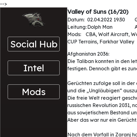
-->
Valley of Suns (16/20)
Datum:
02.04.2022 19:30
Leitung:
Dolph Man
A
Mods:
CBA, Wolf Aircraft, W
Social Hub
CUP Terrains, Farkhar Valley
Afghanistan 2036:
Die Taliban konnten in den le
Intel
festigen. Dennoch gibt es zu
Gerüchten zufolge soll in d
Mods
und die „Ungläubigen“ auszu
Die freie Welt reagiert gesc
russischen Revolution 2031, 
aus sowjetischem Bestand un
Aber das war nur ein Gerücht.....
Nach dem Vorfall in Zaranj h