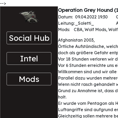
-->
Operation Grey Hound (
Datum:
09.04.2022 19:30
Leitung:
_Soletti_
A
Mods:
CBA, Wolf Mods, Wolf 
Social Hub
Afghanistan 2003,
Örtliche Aufständische, welc
doch als größere Gefahr ent
Intel
Vor 18 Stunden verloren wir de
Vor 6 Stunden erreichte uns e
Willkommen sind und wir alle
Mods
Parallel dazu wurden mehrere
Wenn nicht rasch gehandelt w
Grund zu Annahme ist, dass d
holt.
Er wurde vom Pentagon als H
Luftangriffe sind aufgrund e
Gleichzeitig sollen mehrere 