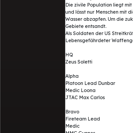
Die zivile Population liegt 
und lässt nur Menschen mit d
Wasser abzapfen. Um die zukü
Gebiete entsandt.
Als Soldaten der US Streitkr
Lebensgefährdeter Waffenge
HQ
Zeus Soletti
Alpha
Platoon Lead Dunbar
Medic Loona
JTAC Max Carlos
Bravo
Fireteam Lead
Medic