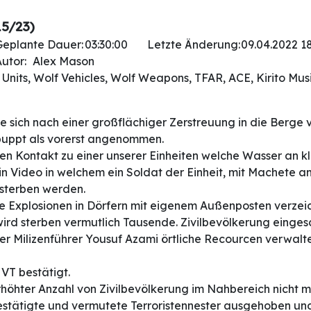
15/23)
Geplante Dauer:
03:30:00
Letzte Änderung:
09.04.2022 1
utor:
Alex Mason
Units, Wolf Vehicles, Wolf Weapons, TFAR, ACE, Kirito Mu
he sich nach einer großflächiger Zerstreuung in die Ber
puppt als vorerst angenommen.
n Kontakt zu einer unserer Einheiten welche Wasser an klein
in Video in welchem ein Soldat der Einheit, mit Machete a
 sterben werden.
 Explosionen in Dörfern mit eigenem Außenposten verzeic
ird sterben vermutlich Tausende. Zivilbevölkerung einges
er Milizenführer Yousuf Azami örtliche Recourcen verwalt
VT bestätigt.
rhöhter Anzahl von Zivilbevölkerung im Nahbereich nicht
bestätigte und vermutete Terroristennester ausgehoben u