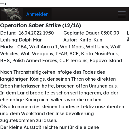
-->
Anmelden
Operation Saber Strike (12/16)
Datum:
16.04.2022 19:30
Geplante Dauer:
03:00:00
Leitung:
Dolph Man
Autor:
Kirito-Kun
Mods:
CBA, Wolf Aircraft, Wolf Mods, Wolf Units, Wolf
Vehicles, Wolf Weapons, TFAR, ACE, Kirito MusicPack,
RHS, Polish Armed Forces, CUP Terrains, Fapovo Island
Nach Thronstreitigkeiten infolge des Todes des
langjährigen Königs, der seinen Thron ohne direkten
Erben hinterlassen hatte, brachen offen Unruhen aus.
In dem Land brodelte es schon seit längerem, da der
ehemalige König nicht willens war die reichen
Ölvorkommen des kleinen Landes effektiv auszubeuten
und dem Wohlstand der Inselbevölkerung
zugutekommen zu lassen.
Der kleine Ausstoß reichte nur für die eigene