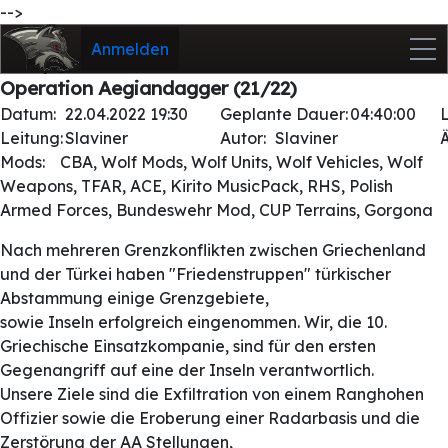
-->
Anmelden
Operation Aegiandagger (21/22)
Datum:
22.04.2022 19:30
Geplante Dauer:
04:40:00
Leitung:
Slaviner
Autor:
Slaviner
Mods:
CBA, Wolf Mods, Wolf Units, Wolf Vehicles, Wolf
Weapons, TFAR, ACE, Kirito MusicPack, RHS, Polish
Armed Forces, Bundeswehr Mod, CUP Terrains, Gorgona
Nach mehreren Grenzkonflikten zwischen Griechenland
und der Türkei haben "Friedenstruppen" türkischer
Abstammung einige Grenzgebiete,
sowie Inseln erfolgreich eingenommen. Wir, die 10.
Griechische Einsatzkompanie, sind für den ersten
Gegenangriff auf eine der Inseln verantwortlich.
Unsere Ziele sind die Exfiltration von einem Ranghohen
Offizier sowie die Eroberung einer Radarbasis und die
Zerstörung der AA Stellungen,