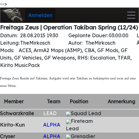
-->
Anmelden
Freitags Zeus | Operation Takiban Spring (12/24)
Datum:
28.08.2015 19:30
Geplante Dauer:
03:00:00
Leitung:
TheMirkosch
Autor:
TheMirkosch
Mods:
ACE3, ArmA2 Maps (A3MP), CBA, GF Mods, GF
Units, GF Vehicles, GF Weapons, RHS: Escalation, TFAR,
Kirito MusicPack
Freitags Zeus Runde auf Takistan. Aufgabe wird sein Takiban zu bekämpfen und zwar auf eine
neue Weise.
Member
Team
Position
Anmerkung
Schwarzkralle
LEAD
Squad Lead
Fireteam
Kirito-Kun
ALPHA
Lead
Cryser
ALPHA
Grenadier