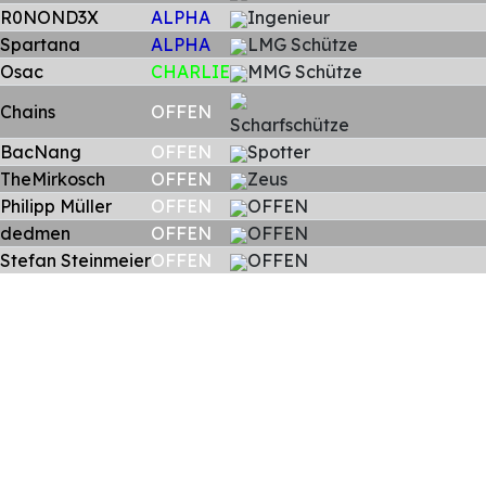
R0NOND3X
ALPHA
Ingenieur
Spartana
ALPHA
LMG Schütze
Osac
CHARLIE
MMG Schütze
Chains
OFFEN
Scharfschütze
BacNang
OFFEN
Spotter
TheMirkosch
OFFEN
Zeus
Philipp Müller
OFFEN
OFFEN
dedmen
OFFEN
OFFEN
Stefan Steinmeier
OFFEN
OFFEN