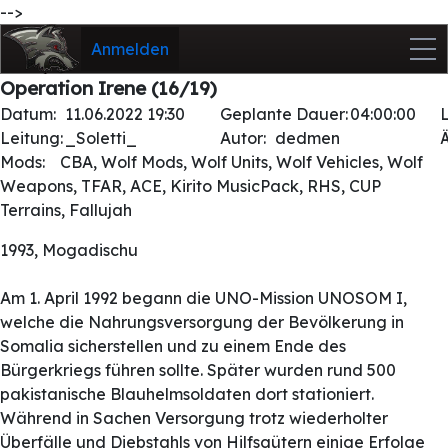
-->
Anmelden
Operation Irene (16/19)
Datum:
11.06.2022 19:30
Geplante Dauer:
04:00:00
Leitung:
_Soletti_
Autor:
dedmen
Mods:
CBA, Wolf Mods, Wolf Units, Wolf Vehicles, Wolf
Weapons, TFAR, ACE, Kirito MusicPack, RHS, CUP
Terrains, Fallujah
1993, Mogadischu
Am 1. April 1992 begann die UNO-Mission UNOSOM I,
welche die Nahrungsversorgung der Bevölkerung in
Somalia sicherstellen und zu einem Ende des
Bürgerkriegs führen sollte. Später wurden rund 500
pakistanische Blauhelmsoldaten dort stationiert.
Während in Sachen Versorgung trotz wiederholter
Überfälle und Diebstahls von Hilfsgütern einige Erfolge