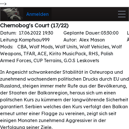
-->
Anmelden
Chernobog's Court (17/22)
Datum:
17.06.2022 19:30
Geplante Dauer:
03:30:00
Leitung:
Kampfsau999
Autor:
Alex Mason
Mods:
CBA, Wolf Mods, Wolf Units, Wolf Vehicles, Wolf
Weapons, TFAR, ACE, Kirito MusicPack, RHS, Polish
Armed Forces, CUP Terrains, G.O.S Leskovets
In Angesicht schwankender Stabilität in Osteuropa und
zunehmend wachsendem politischen Drucks durch EU und
Russland, steigen immer mehr Rufe aus der Bevölkerung,
der Staaten der Balkanregion, heraus sich um einen
politschen Kurs zu kümmern der langwährende Sicherheit
garantiert. Serbien welches den Kurs verfolgt den Balkan
erneut unter einer Flagge zu vereinen, zeigt sich seit
einigen Monaten zunehmend Aggressiver in der
Verfolgung seiner Ziele.