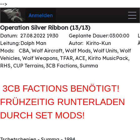
-->
Anmelden
Operation Silver Ribbon (13/13)
Datum:
27.08.2022 19:30
Geplante Dauer:
03:00:00
Leitung:
Dolph Man
Autor:
Kirito-Kun
Mods:
CBA, Wolf Aircraft, Wolf Mods, Wolf Units, Wolf
Vehicles, Wolf Weapons, TFAR, ACE, Kirito MusicPack,
RHS, CUP Terrains, 3CB Factions, Summa
3CB FACTIONS BENÖTIGT!
FRÜHZEITIG RUNTERLADEN
DURCH SET MODS!
Tschetschenien - Summa - 1994