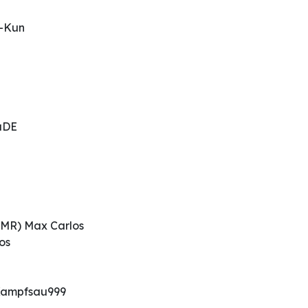
o-Kun
aDE
MR) Max Carlos
os
 Kampfsau999