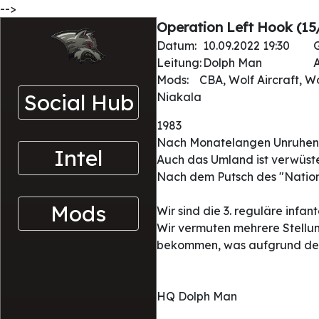
-->
Operation Left Hook (15
Datum:
10.09.2022 19:30
Leitung:
Dolph Man
A
Mods:
CBA, Wolf Aircraft, W
Social Hub
Niakala
1983
Nach Monatelangen Unruhen 
Intel
Auch das Umland ist verwüst
Nach dem Putsch des "National
Mods
Wir sind die 3. reguläre inf
Wir vermuten mehrere Stellung
bekommen, was aufgrund der 
HQ Dolph Man