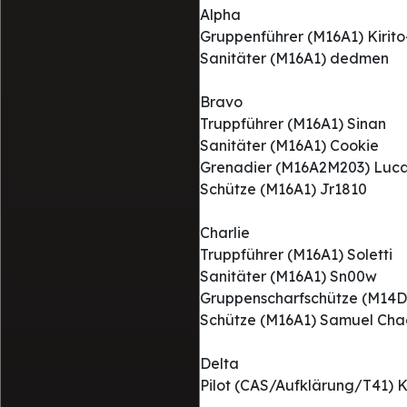
Alpha
Gruppenführer (M16A1) Kirit
Sanitäter (M16A1) dedmen
Bravo
Truppführer (M16A1) Sinan
Sanitäter (M16A1) Cookie
Grenadier (M16A2M203) Luc
Schütze (M16A1) Jr1810
Charlie
Truppführer (M16A1) Soletti
Sanitäter (M16A1) Sn00w
Gruppenscharfschütze (M14D
Schütze (M16A1) Samuel Cha
Delta
Pilot (CAS/Aufklärung/T41)