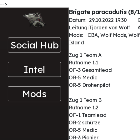
-->
Brigate paracadutis (8/1
Datum:
29.10.2022 19:30
Leitung:
Tjorben von Wolf
A
Mods:
CBA, Wolf Mods, Wolf
Social Hub
Island
Zug 1 Team A
Rufname 1.1
Intel
OF-3 Gesamtlead
OR-5 Medic
OR-5 Drohenpilot
Mods
Zug 1 Team B
Rufname 1.2
OF-1 Teamlead
OR-2 schütze
OR-5 Medic
OR-3 Pionier