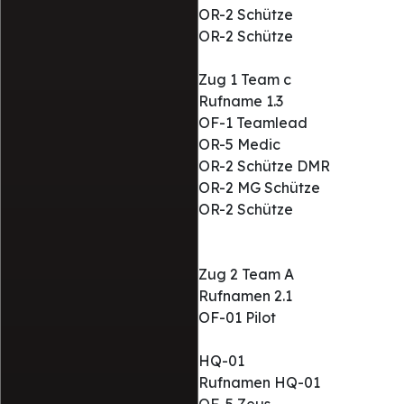
OR-2 Schütze
OR-2 Schütze
Zug 1 Team c
Rufname 1.3
OF-1 Teamlead
OR-5 Medic
OR-2 Schütze DMR
OR-2 MG Schütze
OR-2 Schütze
Zug 2 Team A
Rufnamen 2.1
OF-01 Pilot
HQ-01
Rufnamen HQ-01