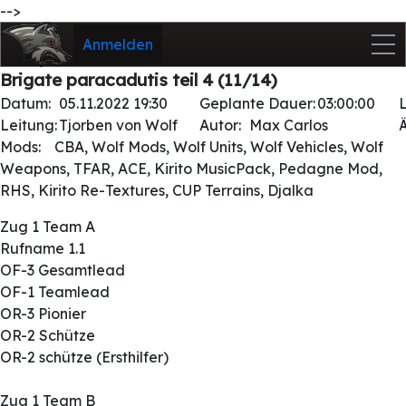
-->
Anmelden
Brigate paracadutis teil 4 (11/14)
Datum:
05.11.2022 19:30
Geplante Dauer:
03:00:00
Leitung:
Tjorben von Wolf
Autor:
Max Carlos
Mods:
CBA, Wolf Mods, Wolf Units, Wolf Vehicles, Wolf
Weapons, TFAR, ACE, Kirito MusicPack, Pedagne Mod,
RHS, Kirito Re-Textures, CUP Terrains, Djalka
Zug 1 Team A
Rufname 1.1
OF-3 Gesamtlead
OF-1 Teamlead
OR-3 Pionier
OR-2 Schütze
OR-2 schütze (Ersthilfer)
Zug 1 Team B