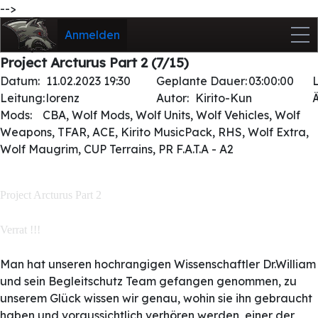
-->
Anmelden
Project Arcturus Part 2 (7/15)
Datum:
11.02.2023 19:30
Geplante Dauer:
03:00:00
Leitung:
lorenz
Autor:
Kirito-Kun
Mods:
CBA, Wolf Mods, Wolf Units, Wolf Vehicles, Wolf
Weapons, TFAR, ACE, Kirito MusicPack, RHS, Wolf Extra,
Wolf Maugrim, CUP Terrains, PR F.A.T.A - A2
Project Arcturus Part 2
Verrat !!!
Man hat unseren hochrangigen Wissenschaftler Dr.William
und sein Begleitschutz Team gefangen genommen, zu
unserem Glück wissen wir genau, wohin sie ihn gebraucht
haben und voraussichtlich verhören werden, einer der