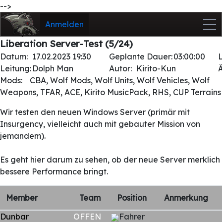
-->
Anmelden
Liberation Server-Test (5/24)
Datum:
17.02.2023 19:30
Geplante Dauer:
03:00:00
Leitung:
Dolph Man
Autor:
Kirito-Kun
Mods:
CBA, Wolf Mods, Wolf Units, Wolf Vehicles, Wolf
Weapons, TFAR, ACE, Kirito MusicPack, RHS, CUP Terrains
Wir testen den neuen Windows Server (primär mit
Insurgency, vielleicht auch mit gebauter Mission von
jemandem).
Es geht hier darum zu sehen, ob der neue Server merklich
bessere Performance bringt.
Member
Team
Position
Anmerkung
Dunbar
OFFEN
Fahrer