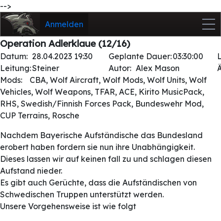
-->
Anmelden
Operation Adlerklaue (12/16)
Datum:
28.04.2023 19:30
Geplante Dauer:
03:30:00
Leitung:
Steiner
Autor:
Alex Mason
Mods:
CBA, Wolf Aircraft, Wolf Mods, Wolf Units, Wolf
Vehicles, Wolf Weapons, TFAR, ACE, Kirito MusicPack,
RHS, Swedish/Finnish Forces Pack, Bundeswehr Mod,
CUP Terrains, Rosche
Nachdem Bayerische Aufständische das Bundesland
erobert haben fordern sie nun ihre Unabhängigkeit.
Dieses lassen wir auf keinen fall zu und schlagen diesen
Aufstand nieder.
Es gibt auch Gerüchte, dass die Aufständischen von
Schwedischen Truppen unterstützt werden.
Unsere Vorgehensweise ist wie folgt