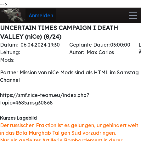
-->
Anmelden
UNCERTAIN TIMES CAMPAIGN I DEATH
VALLEY (niCe) (8/24)
Datum:
06.04.2024 19:30
Geplante Dauer:
03:00:00
Leitung:
Autor:
Max Carlos
Mods:
Partner Mission von niCe Mods sind als HTML im Samstag
Channel
https://smf.nice-team.eu/index.php?
topic=4685.msg30868
Kurzes Lagebild
Der russischen Fraktion ist es gelungen, ungehindert weit
in das Bala Murghab Tal gen Süd vorzudringen.
Nur ein gezieltes Artillerie Bombardement in derer